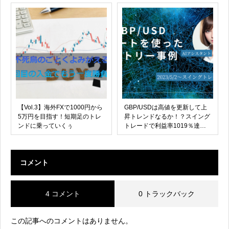
【Vol.3】海外FXで1000円から
GBP/USDは高値を更新して上
5万円を目指す！短期足のトレ
昇トレンドなるか！？スイング
ンドに乗っていくぅ
トレードで利益率1019％達
成！
コメント
4 コメント
0 トラックバック
この記事へのコメントはありません。